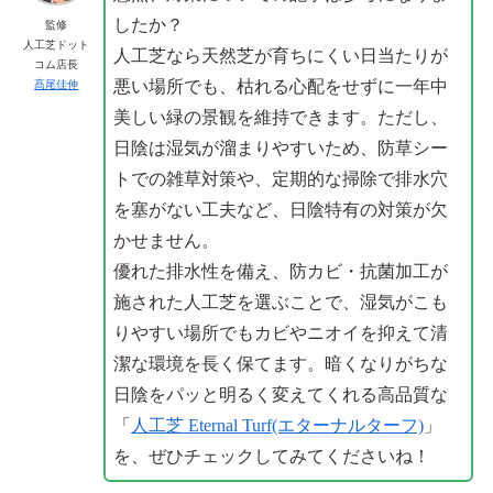
したか？
監修
人工芝ドット
人工芝なら天然芝が育ちにくい日当たりが
コム店長
悪い場所でも、枯れる心配をせずに一年中
髙尾佳伸
美しい緑の景観を維持できます。ただし、
日陰は湿気が溜まりやすいため、防草シー
トでの雑草対策や、定期的な掃除で排水穴
を塞がない工夫など、日陰特有の対策が欠
かせません。
優れた排水性を備え、防カビ・抗菌加工が
施された人工芝を選ぶことで、湿気がこも
りやすい場所でもカビやニオイを抑えて清
潔な環境を長く保てます。暗くなりがちな
日陰をパッと明るく変えてくれる高品質な
「
人工芝 Eternal Turf(エターナルターフ)
」
を、ぜひチェックしてみてくださいね！