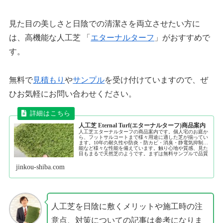
見た目の美しさと日陰での清潔さを両立させたい方に
は、高機能な人工芝 「
エターナルターフ
」がおすすめで
す。
無料で
見積もり
や
サンプル
を受け付けていますので、ぜ
ひお気軽にお問い合わせください。
人工芝 Eternal Turf(エターナルターフ)商品案内
人工芝エターナルターフの商品案内です。個人宅のお庭か
ら、フットサルコートまで様々用途に適した芝が揃ってい
ます。10年の耐久性や防炎・防カビ・消臭・静電気抑制機
能など様々な性能を備えています。触り心地や質感、見た
目もまるで天然芝のようです。まずは無料サンプルで品質
をご確認ください。
jinkou-shiba.com
人工芝を日陰に敷くメリットや施工時の注
意点、対策についての記事は参考になりま