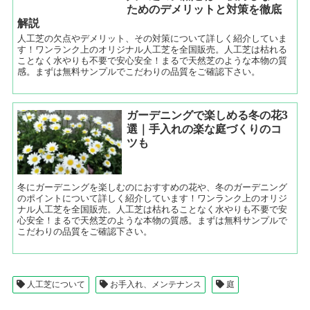
ためのデメリットと対策を徹底
解説
人工芝の欠点やデメリット、その対策について詳しく紹介していま
す！ワンランク上のオリジナル人工芝を全国販売。人工芝は枯れる
ことなく水やりも不要で安心安全！まるで天然芝のような本物の質
感。まずは無料サンプルでこだわりの品質をご確認下さい。
ガーデニングで楽しめる冬の花3
選｜手入れの楽な庭づくりのコ
ツも
冬にガーデニングを楽しむのにおすすめの花や、冬のガーデニング
のポイントについて詳しく紹介しています！ワンランク上のオリジ
ナル人工芝を全国販売。人工芝は枯れることなく水やりも不要で安
心安全！まるで天然芝のような本物の質感。まずは無料サンプルで
こだわりの品質をご確認下さい。
人工芝について
お手入れ、メンテナンス
庭