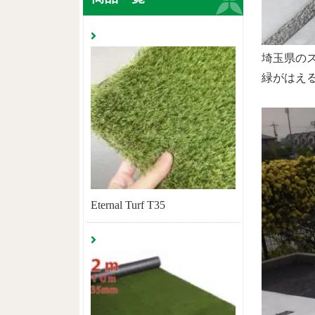
埼玉県の
緑がはえ
Eternal Turf T35