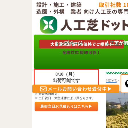
トップページ
人工芝が初
只今
霊園
ご注文＆ご決済 頂きますと
8/10（月）
出荷可能です
HOME
>
霊園
※ 午前10時30分までのご入金確認。
※ 最短当日出荷。
※ 土日祝日・大型連休により異なります。
最短当日お見積もりはこちら▶