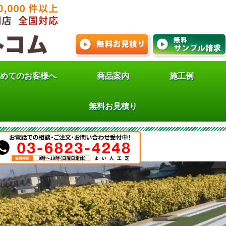
めてのお客様へ
商品案内
施工例
の施工事例 埼玉県スズショ
無料お見積り
の施工事例 埼玉県スズショウ建設様施工