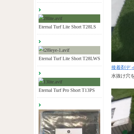
Eternal Turf Lite Short T28LS
Eternal Turf Lite Short T28LWS
接着剤デ
水抜け穴
Eternal Turf Pro Short T13PS