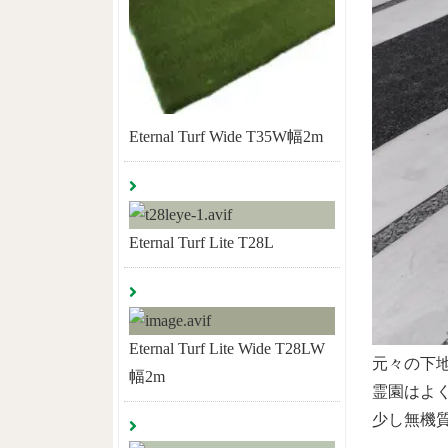
Eternal Turf Wide T35W幅2m
Eternal Turf Lite T28L
Eternal Turf Lite Wide T28LW
元々の下
幅2m
霊園はよ
少し無機