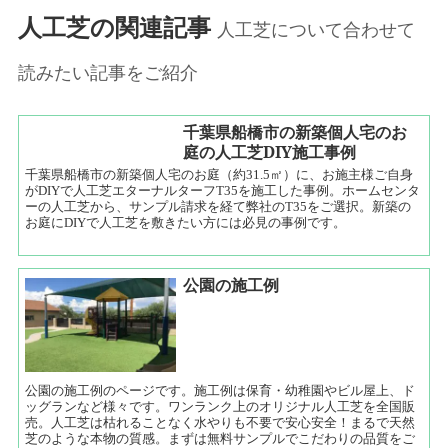
人工芝の関連記事
人工芝について合わせて
読みたい記事をご紹介
千葉県船橋市の新築個人宅のお
庭の人工芝DIY施工事例
千葉県船橋市の新築個人宅のお庭（約31.5㎡）に、お施主様ご自身
がDIYで人工芝エターナルターフT35を施工した事例。ホームセンタ
ーの人工芝から、サンプル請求を経て弊社のT35をご選択。新築の
お庭にDIYで人工芝を敷きたい方には必見の事例です。
公園の施工例
公園の施工例のページです。施工例は保育・幼稚園やビル屋上、ド
ッグランなど様々です。ワンランク上のオリジナル人工芝を全国販
売。人工芝は枯れることなく水やりも不要で安心安全！まるで天然
芝のような本物の質感。まずは無料サンプルでこだわりの品質をご