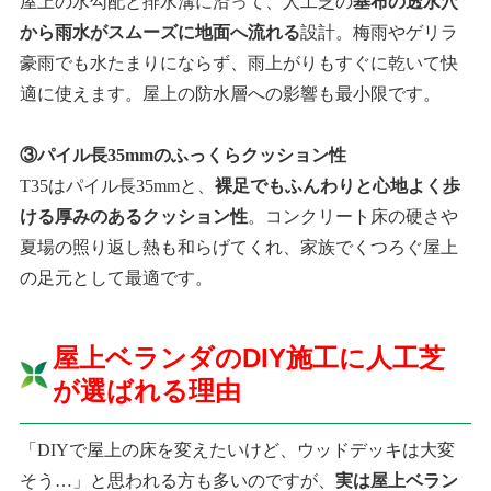
屋上の水勾配と排水溝に沿って、人工芝の
基布の透水穴
から雨水がスムーズに地面へ流れる
設計。梅雨やゲリラ
豪雨でも水たまりにならず、雨上がりもすぐに乾いて快
適に使えます。屋上の防水層への影響も最小限です。
③パイル長35mmのふっくらクッション性
T35はパイル長35mmと、
裸足でもふんわりと心地よく歩
ける厚みのあるクッション性
。コンクリート床の硬さや
夏場の照り返し熱も和らげてくれ、家族でくつろぐ屋上
の足元として最適です。
屋上ベランダのDIY施工に人工芝
が選ばれる理由
「DIYで屋上の床を変えたいけど、ウッドデッキは大変
そう…」と思われる方も多いのですが、
実は屋上ベラン