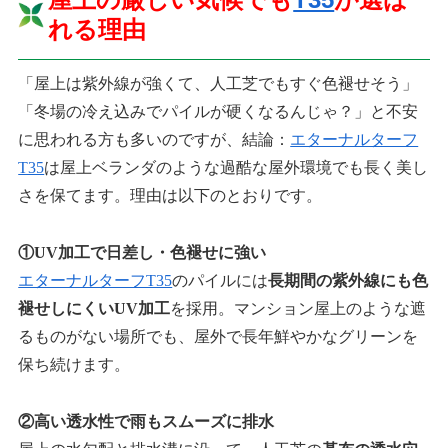
れる理由
「屋上は紫外線が強くて、人工芝でもすぐ色褪せそう」
「冬場の冷え込みでパイルが硬くなるんじゃ？」と不安
に思われる方も多いのですが、結論：
エターナルターフ
T35
は屋上ベランダのような過酷な屋外環境でも長く美し
さを保てます。理由は以下のとおりです。
①UV加工で日差し・色褪せに強い
エターナルターフT35
のパイルには
長期間の紫外線にも色
褪せしにくいUV加工
を採用。マンション屋上のような遮
るものがない場所でも、屋外で長年鮮やかなグリーンを
保ち続けます。
②高い透水性で雨もスムーズに排水