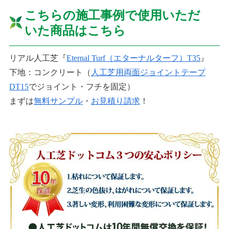
こちらの施工事例で使用いただ
いた商品はこちら
リアル人工芝『
Eternal Turf（エターナルターフ）T35
』
下地：コンクリート（
人工芝用両面ジョイントテープ
DT15
でジョイント・フチを固定）
まずは
無料サンプル
・
お見積り請求
！