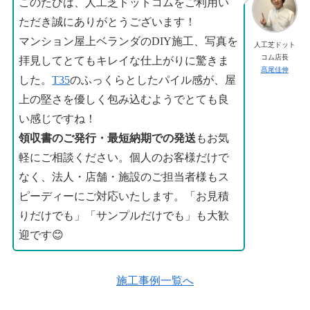
このたびは、人工芝ドットコムをご利用い
ただき誠にありがとうございます！
マンション屋上ベランダのDIY施工、写真を
人工芝ドット
コム店長
拝見してとてもキレイな仕上がりに驚きま
髙尾佳伸
した。
T35
のふっくらとしたパイル感が、屋
上の堅さを優しく包み込むようでとても良
い感じですね！
領収書のご発行・最短納期での発送
もお気
軽にご相談ください。個人のお客様だけで
なく、法人・店舗・施設のご担当者様もス
ピーディーにご対応いたします。「お見積
りだけでも」「サンプルだけでも」も大歓
迎です😊
施工事例一覧へ