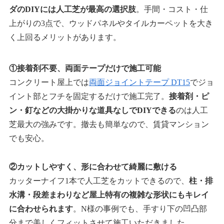
ダのDIYには人工芝が最高の選択肢
。手間・コスト・仕
上がりの3点で、ウッドパネルやタイルカーペットを大き
く上回るメリットがあります。
①接着剤不要、両面テープだけで施工可能
コンクリート屋上では
両面ジョイントテープ DT15
でジョ
イント部とフチを固定するだけで施工完了。
接着剤・ピ
ン・釘などの大掛かりな道具なしでDIYできる
のは人工
芝最大の強みです。撤去も簡単なので、賃貸マンション
でも安心。
②カットしやすく、形に合わせて綺麗に敷ける
カッターナイフ1本で人工芝をカットできるので、
柱・排
水溝・段差まわりなど屋上特有の複雑な形状にもキレイ
に合わせられます
。N様の事例でも、手すり下の凹凸部
分まで美しくフィットさせて施工いただきました。