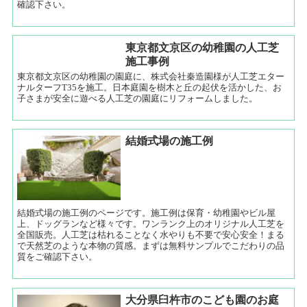
確認下さい。
東京都文京区の幼稚園の人工芝
施工事例
東京都文京区の幼稚園の園庭に、株式会社秦造園様が人工芝エター
ナルターフT35を施工。日本庭園を樹木と丘の起伏を活かした、お
子さまが安全に遊べる人工芝の園庭にリフォームしました。
結婚式場の施工例
結婚式場の施工例のページです。施工例は保育・幼稚園やビル屋
上、ドッグランなど様々です。ワンランク上のオリジナル人工芝を
全国販売。人工芝は枯れることなく水やりも不要で安心安全！まる
で天然芝のような本物の質感。まずは無料サンプルでこだわりの品
質をご確認下さい。
大分県臼杵市のこども園のお庭