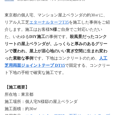
東京都の個人宅、マンション屋上ベランダの約30㎡に、
リアル人工芝
エターナルターフT35
を施工した事例をご紹
介します。施工はお客様
N様
ご自身でご対応いただい
た、いわゆる
DIY施工
の事例です。
殺風景だったコンク
リートの屋上ベランダが、ふっくらと厚みのあるグリー
ンで覆われ、屋上が居心地のいい寛ぎ空間に生まれ変わ
った素敵な事例
です。下地はコンクリートのため、
人工
芝用両面ジョイントテープ DT15
で固定する、コンクリー
ト下地の手軽で確実な施工です。
【施工概要】
所在地：東京都
施工場所：個人宅N様邸の屋上ベランダ
施工面積：約30㎡