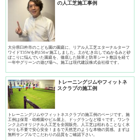
の人工芝施工事例
大分県臼杵市のこども園の園庭に、リアル人工芝エターナルターフ
ワイドT35Wを約150㎡施工しました。土がむき出しでぬかるみと砂
ぼこりに悩んでいた園庭を、徹底した除草と防草シート敷設を経て
一年中グリーンの遊び場へ。施工は現代建設株式会社様です。
トレーニングジムやフィットネ
スクラブの施工例
トレーニングジムやフィットネスクラブの施工例のページです。施
工例は保育・幼稚園やビル屋上、ドッグランなど様々です。ワンラ
ンク上のオリジナル人工芝を全国販売。人工芝は枯れることなく水
やりも不要で安心安全！まるで天然芝のような本物の質感。まずは
無料サンプルでこだわりの品質をご確認下さい。