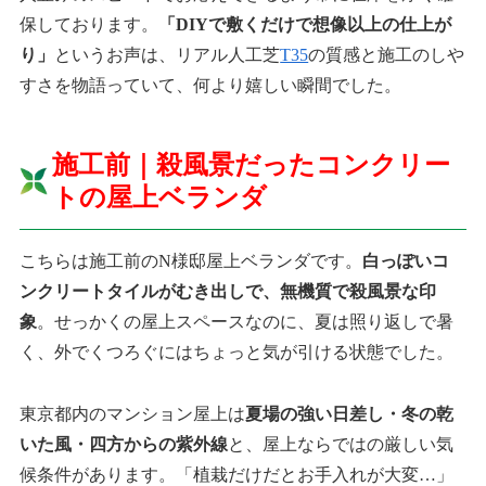
保しております。
「DIYで敷くだけで想像以上の仕上が
り」
というお声は、リアル人工芝
T35
の質感と施工のしや
すさを物語っていて、何より嬉しい瞬間でした。
施工前｜殺風景だったコンクリー
トの屋上ベランダ
こちらは施工前のN様邸屋上ベランダです。
白っぽいコ
ンクリートタイルがむき出しで、無機質で殺風景な印
象
。せっかくの屋上スペースなのに、夏は照り返しで暑
く、外でくつろぐにはちょっと気が引ける状態でした。
東京都内のマンション屋上は
夏場の強い日差し・冬の乾
いた風・四方からの紫外線
と、屋上ならではの厳しい気
候条件があります。「植栽だけだとお手入れが大変…」