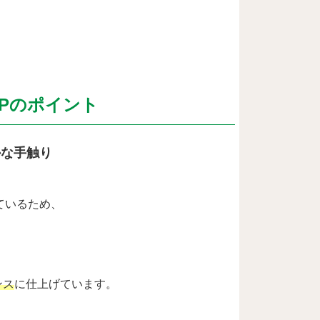
13Pのポイント
かな手触り
ているため、
ンス
に仕上げています。