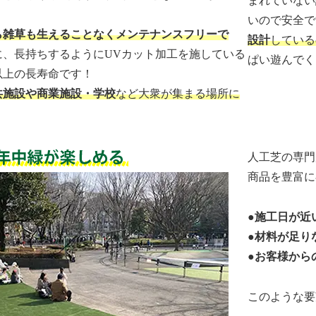
まれていない
いので安全で
ら雑草も生えることなくメンテナンスフリーで
設計
している
に、長持ちするようにUVカット加工を施している
ぱい遊んでく
以上の長寿命です！
共施設や商業施設・学校
など大衆が集まる場所に
。
人工芝の専門
商品を豊富に
●施工日が近
●材料が足り
●お客様から
このような要