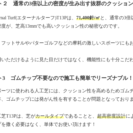
ト２ 通常の3倍以上の密度が生み出す抜群のクッショ
rnal Turf(エターナルターフ)T13Pは、
71,400針/㎡
と、通常の3倍
密度が、芝高13mmでも高いクッション性の秘密なのです。
、フットサルやパターゴルフなどの摩耗の激しいスポーツにも
用いただけるように見た目だけではなく、機能性にも十分こだ
ト3 ゴムチップ不要なので施工も簡単でリーズナブル
ポーツに使われる人工芝には、クッション性を高めるためゴム
年、ゴムチップには発がん性を有することが問題となっており
芝T13Pは、芝が
カールタイプ
であることと、
超高密度設計
に
プを撒く必要はなく、単体でお使い頂けます！