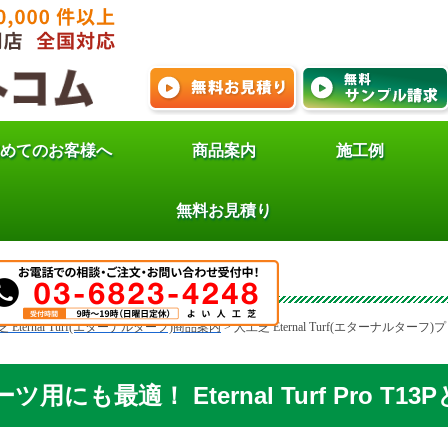
めてのお客様へ
商品案内
施工例
 Eternal Turf(エターナ
無料お見積り
 Eternal Turf(エターナルターフ)商品案内
>
人工芝 Eternal Turf(エターナルターフ
ツ用にも最適！ Eternal Turf Pro T13