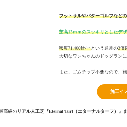
フットサルやパターゴルフなど
芝高13ｍｍのスッキリとしたデ
密度71,400針/㎡
という通常の
3倍
大切なワンちゃんのドッグラン
また、ゴムチップ不要なので、
施工イ
最高級の
リアル人工芝『Eternal Turf（エターナルターフ）』