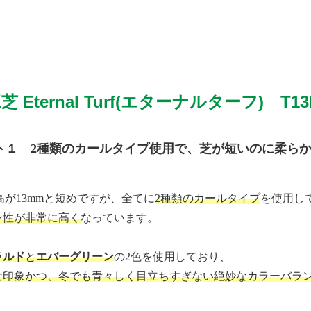
芝 Eternal Turf(エターナルターフ) T
ト１ 2種類のカールタイプ使用で、芝が短いのに柔ら
芝高が13mmと短めですが、全てに
2種類のカールタイプ
を使用し
ン性が非常に高く
なっています。
ラルド
と
エバーグリーン
の2色を使用しており、
な印象かつ、冬でも青々しく目立ちすぎない絶妙なカラーバラ