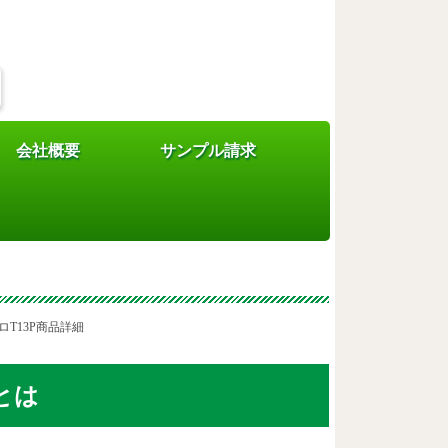
会社概要
サンプル請求
ルターフ)プロT13P商品
)プロT13P商品詳細
Pとは