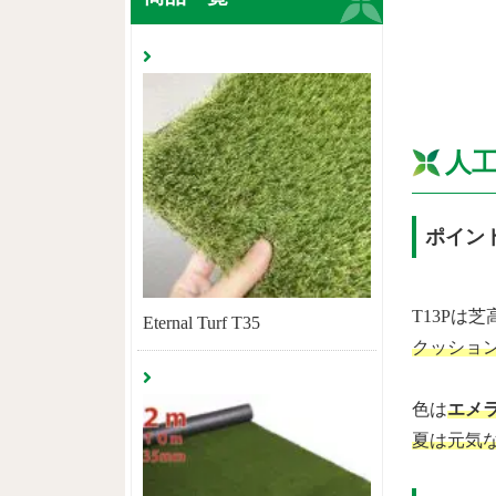
人工
ポイン
T13Pは
Eternal Turf T35
クッショ
色は
エメ
夏は元気