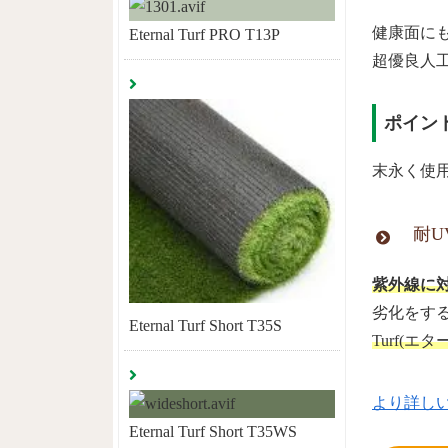
健康面に
Eternal Turf PRO T13P
超優良人
ポイン
末永く使
耐U
紫外線に
劣化をす
Eternal Turf Short T35S
Turf(エ
より詳しい
Eternal Turf Short T35WS