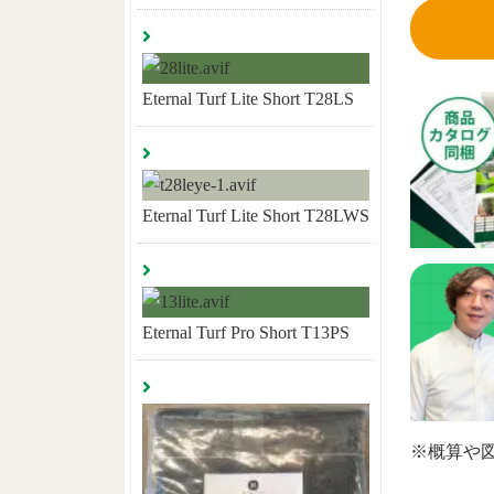
Eternal Turf Lite Short T28LS
Eternal Turf Lite Short T28LWS
Eternal Turf Pro Short T13PS
※概算や