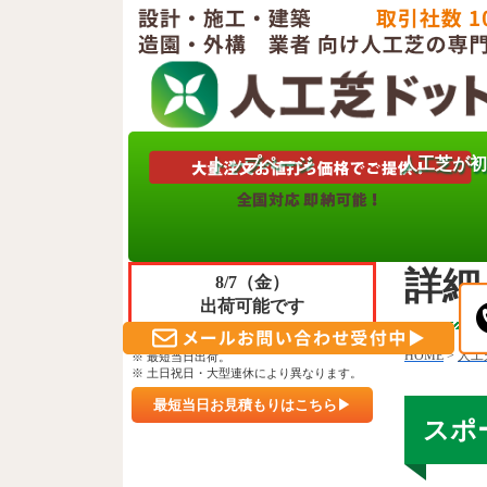
トップページ
人工芝が初
只今
人工芝
ご注文＆ご決済 頂きますと
詳細
8/7（金）
出荷可能です
※ 午前10時30分までのご入金確認。
HOME
>
人工芝
※ 最短当日出荷。
※ 土日祝日・大型連休により異なります。
最短当日お見積もりはこちら▶
スポー