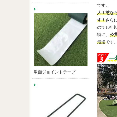
です。
人工芝な
す！
さら
ので10年
特に、
公
最適
です
単面ジョイントテープ