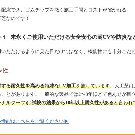
も配慮でき、ゴムチップを撒く施工手間とコストが省かれる
工芝なのです！
ト4 末永くご使用いただける安全安心の耐UVや防炎な
用いただけるように見た目だけではなく、機能性にも十分こだ
V性
対する耐久性を高める特殊なUV加工
を施しています
。人工芝は
ることがあります。一般的な製品では2〜3年ほどで色あせが目
ターナルターフ)は
試験の結果から10年以上耐久性がある
と言われ
性能はこちらをご覧ください▶︎