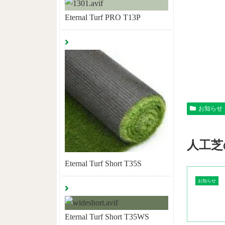
Eternal Turf PRO T13P
お知らせ
人工芝
Eternal Turf Short T35S
お知らせ
Eternal Turf Short T35WS