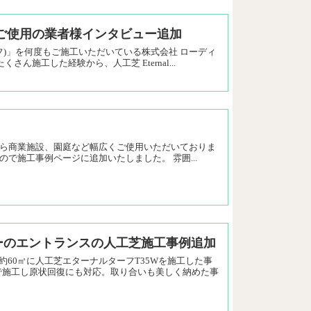
ーフ)ご使用の業者様インタビュー追加
ルターフ)」を何度もご施工いただいている株式会社 ローディ
ん施工した経験から、人工芝 Eternal...
様のお庭から商業施設、園庭など幅広くご使用いただいておりま
ので施工事例ページに追加いたしました。 雰囲...
ーのエントランスの人工芝施工事例追加
60㎡に人工芝エターナルターフT35Wを施工した事
で施工し原状回復にも対応。取り合いも美しく納めた事