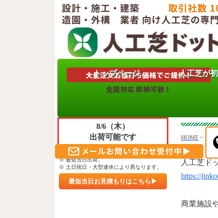
トップページ
人工芝が初
只今
人工
ご注文＆ご決済 頂きますと
8/6（木）
出荷可能です
HOME
>
お知
※ 午前10時30分までのご入金確認。
※ 最短当日出荷。
人工芝ド
※ 土日祝日・大型連休により異なります。
https://jink
最短当日お見積もりはこちら▶
商業施設