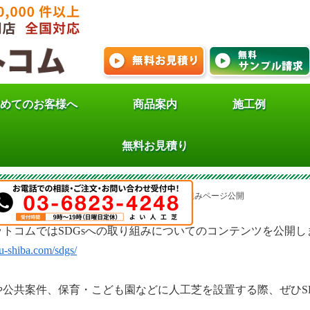
めてのお客様へ
商品案内
施工例
芝ドットコムSDGsへの取
無料お見積り
らせ
>
新着情報
>
人工芝ドットコムSDGsへの取り組みページ公開
ットコムではSDGsへの取り組みについてのコンテンツを公開し
ou-shiba.com/sdgs/
や公共案件、保育・こども園などに人工芝を設置する際、ぜひS