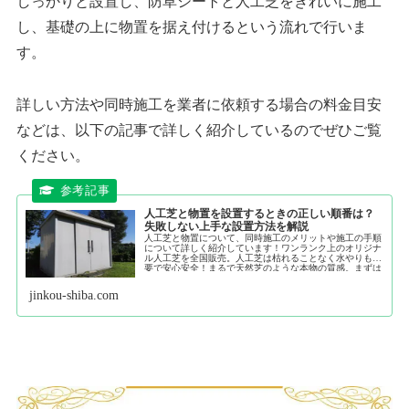
しっかりと設置し、防草シートと人工芝をきれいに施工
し、基礎の上に物置を据え付けるという流れで行いま
す。
詳しい方法や同時施工を業者に依頼する場合の料金目安
などは、以下の記事で詳しく紹介しているのでぜひご覧
ください。
人工芝と物置を設置するときの正しい順番は？
失敗しない上手な設置方法を解説
人工芝と物置について、同時施工のメリットや施工の手順
について詳しく紹介しています！ワンランク上のオリジナ
ル人工芝を全国販売。人工芝は枯れることなく水やりも不
要で安心安全！まるで天然芝のような本物の質感。まずは
無料サンプルでこだわりの品質をご確認下さい。
jinkou-shiba.com