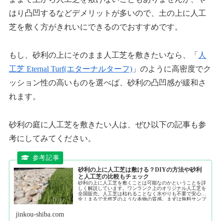
はり凸凹するなどデメリットが多いので、土の上に人工
芝を敷く方がきれいにできるのでおすすめです。
もし、砂利の上にそのまま人工芝を敷きたいなら、「
人
工芝 Eternal Turf(エターナルターフ)
」のように高密度でク
ッション性の高いものを選べば、砂利の凸凹感が緩和さ
れます。
砂利の庭に人工芝を敷きたい人は、ぜひ以下の記事も参
考にしてみてください。
砂利の上に人工芝は敷ける？DIYの方法や砂利
と人工芝の比較もチェック
砂利の上に人工芝を敷くことは可能なのかということを詳
しく解説しています。ワンランク上のオリジナル人工芝を
全国販売。人工芝は枯れることなく水やりも不要で安心安
全！まるで天然芝のような本物の質感。まずは無料サンプ
ルでこだわりの品質をご確認下さい。
jinkou-shiba.com