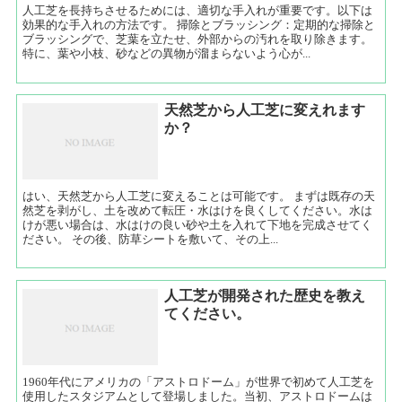
人工芝を長持ちさせるためには、適切な手入れが重要です。以下は
効果的な手入れの方法です。 掃除とブラッシング：定期的な掃除と
ブラッシングで、芝葉を立たせ、外部からの汚れを取り除きます。
特に、葉や小枝、砂などの異物が溜まらないよう心が...
天然芝から人工芝に変えれます
か？
はい、天然芝から人工芝に変えることは可能です。 まずは既存の天
然芝を剥がし、土を改めて転圧・水はけを良くしてください。水は
けが悪い場合は、水はけの良い砂や土を入れて下地を完成させてく
ださい。 その後、防草シートを敷いて、その上...
人工芝が開発された歴史を教え
てください。
1960年代にアメリカの「アストロドーム」が世界で初めて人工芝を
使用したスタジアムとして登場しました。当初、アストロドームは