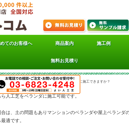
めてのお客様へ
商品案内
施工例
芝をベランダに施工できま
無料お見積り
ある質問
>
人工芝に関する質問
>
人工芝をベランダに施工できますか？
ちら人工芝をベランダに施工可能です。
場合は、土の問題もありマンションのベランダや屋上ベランダ
ら最適です。