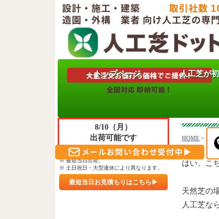
トップページ
人工芝が初
只今
人工
ご注文＆ご決済 頂きますと
8/10（月）
出荷可能です
HOME
>
よく
※ 午前10時30分までのご入金確認。
※ 最短当日出荷。
はい、こ
※ 土日祝日・大型連休により異なります。
最短当日お見積もりはこちら▶
天然芝の
人工芝な