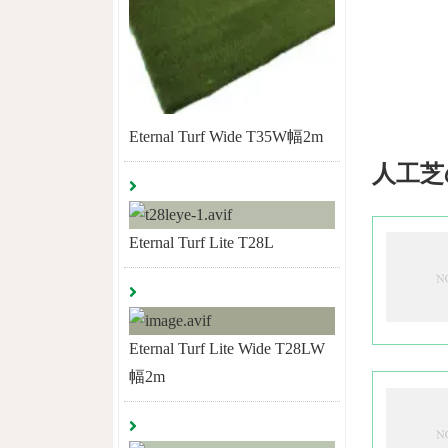
Eternal Turf Wide T35W幅2m
人工芝
Eternal Turf Lite T28L
Eternal Turf Lite Wide T28LW
幅2m