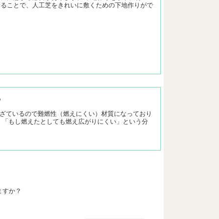
めることで、人工芝をきれいに敷くための下地作りがで
？
な薬剤を混ざているので難燃性（燃えにくい）材質になっており
」「もし燃えたとしても燃え広がりにくい」という分
ますか？