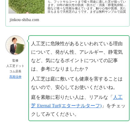
ら、フットサルコートまで様々用途に適した芝が揃ってい
ます。10年の耐久性や防炎・防カビ・消臭・静電気抑制機
能など様々な性能を備えています。触り心地や質感、見た
目もまるで天然芝のようです。まずは無料サンプルで品質
をご確認ください。
jinkou-shiba.com
人工芝に危険性があるといわれている理由
について、発がん性、アレルギー、静電気
など、気になるポイントについての記事
監修
人工芝ドット
は、参考になりましたか？
コム店長
髙尾佳伸
人工芝は庭に敷いても健康を害することは
ないので、安心してお使いくださいね。
庭を素敵に彩りたい人は、リアルな「
人工
芝 Eternal Turf(エターナルターフ)
」をチェッ
クしてみてください。