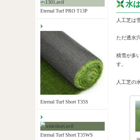
水
Eternal Turf PRO T13P
人工芝は
ただ透水
積雪が多
す。
人工芝の
Eternal Turf Short T35S
Eternal Turf Short T35WS
j