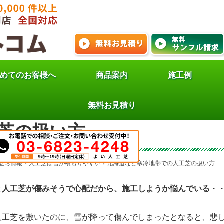
めてのお客様へ
商品案内
施工例
芝は雪が積もりやすい？北
無料お見積り
芝の扱い方
立ち情報
>
人工芝は雪が積もりやすい？北海道など寒冷地帯での人工芝の扱い方
と人工芝が傷みそうで心配だから、施工しようか悩んでいる
・
人工芝を敷いたのに、雪が降って傷んでしまったとなると、悲