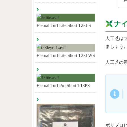
ナ
Eternal Turf Lite Short T28LS
人工芝は
ましょう
Eternal Turf Lite Short T28LWS
人工芝の
Eternal Turf Pro Short T13PS
ポリプロ