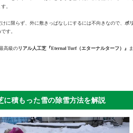
ます。
だけに限らず、外に敷きっぱなしにするには不向きなので、
ポ
めです。
最高級の
リアル人工芝『Eternal Turf（エターナルターフ）』
芝に積もった雪の除雪方法を解説