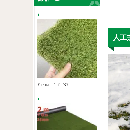
人工
Eternal Turf T35