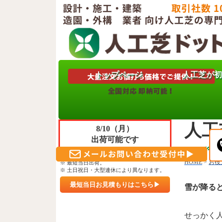
トップページ
人工芝が初
只今
人工
ご注文＆ご決済 頂きますと
人工
8/10（月）
出荷可能です
※ 午前10時30分までのご入金確認。
HOME
>
お役
※ 最短当日出荷。
※ 土日祝日・大型連休により異なります。
最短当日お見積もりはこちら▶
雪が降る
せっかく