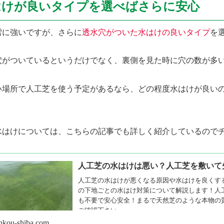
はけが良いタイプを選べばさらに安心
雪に強いですが、さらに
透水穴がついた水はけの良いタイプ
を
穴がついているというだけでなく、裏側を見た時に穴の数が多
い場所で人工芝を使う予定があるなら、どの程度水はけが良い
水はけについては、こちらの記事でも詳しく紹介しているので
人工芝の水はけは悪い？人工芝を敷いて
人工芝の水はけが悪くなる原因や水はけを良くす
の下地ごとの水はけ対策について解説します！人
も不要で安心安全！まるで天然芝のような本物の
ご確認下さい。
inkou-shiba.com