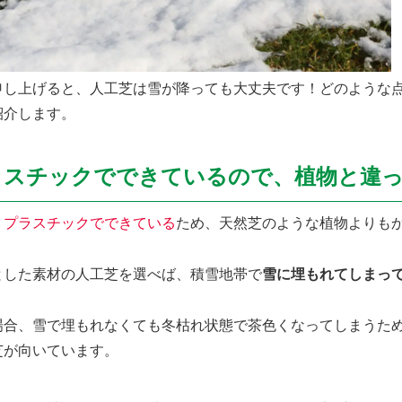
申し上げると、人工芝は雪が降っても大丈夫です！どのような
紹介します。
ラスチックでできているので、植物と違
、
プラスチックでできている
ため、天然芝のような植物よりも
とした素材の人工芝を選べば、積雪地帯で
雪に埋もれてしまっ
場合、雪で埋もれなくても冬枯れ状態で茶色くなってしまうた
芝が向いています。