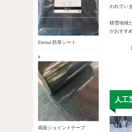
われてい
積雪地域
がおすす
Eternal 防草シート
人工
両面ジョイントテープ