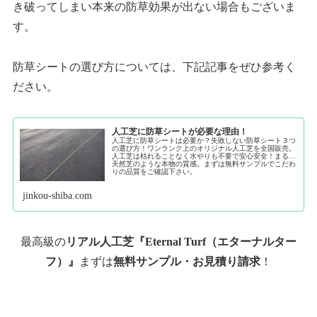
き破ってしまい本来の防草効果が出ない場合もございま
す。
防草シートの選び方については、下記記事をぜひ参考く
ださい。
人工芝に防草シートが必要な理由！
人工芝に防草シートは必要か？失敗しない防草シート３つ
の選び方！ワンランク上のオリジナル人工芝を全国販売。
人工芝は枯れることなく水やりも不要で安心安全！まるで
天然芝のような本物の質感。まずは無料サンプルでこだわ
りの品質をご確認下さい。
jinkou-shiba.com
最高級の
リアル人工芝『Eternal Turf（エターナルター
フ）』
まずは
無料サンプル・お見積り請求
！