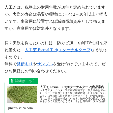
人工芝は、税務上の耐用年数が10年と定められています
が、実際の寿命は品質や環境によって2～10年以上と幅広
いです。事業用に設置すれば減価償却資産として扱えま
すが、家庭用では対象外となります。
長く美観を保ちたい方には、防カビ加工や耐UV性能を兼
ね備えた「
人工芝 Eternal Turf(エターナルターフ)
」がおす
すめです。
無料で
見積もり
や
サンプル
を受け付けていますので、ぜ
ひお気軽にお問い合わせください。
人工芝 Eternal Turf(エターナルターフ)商品案内
人工芝エターナルターフの商品案内です。個人宅のお庭か
ら、フットサルコートまで様々用途に適した芝が揃ってい
ます。10年の耐久性や防炎・防カビ・消臭・静電気抑制機
能など様々な性能を備えています。触り心地や質感、見た
目もまるで天然芝のようです。まずは無料サンプルで品質
をご確認ください。
jinkou-shiba.com