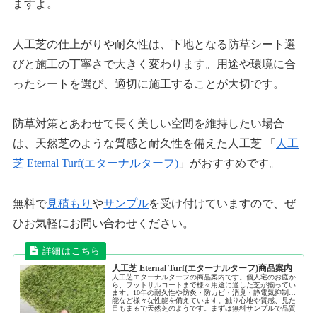
ますよ。
人工芝の仕上がりや耐久性は、下地となる防草シート選
びと施工の丁寧さで大きく変わります。用途や環境に合
ったシートを選び、適切に施工することが大切です。
防草対策とあわせて長く美しい空間を維持したい場合
は、天然芝のような質感と耐久性を備えた人工芝 「
人工
芝 Eternal Turf(エターナルターフ)
」がおすすめです。
無料で
見積もり
や
サンプル
を受け付けていますので、ぜ
ひお気軽にお問い合わせください。
人工芝 Eternal Turf(エターナルターフ)商品案内
人工芝エターナルターフの商品案内です。個人宅のお庭か
ら、フットサルコートまで様々用途に適した芝が揃ってい
ます。10年の耐久性や防炎・防カビ・消臭・静電気抑制機
能など様々な性能を備えています。触り心地や質感、見た
目もまるで天然芝のようです。まずは無料サンプルで品質
をご確認ください。