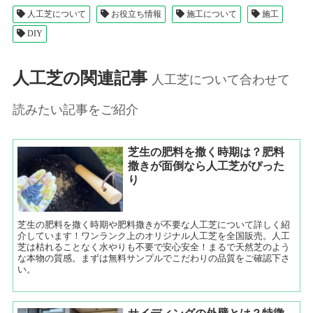
人工芝について
お役立ち情報
施工について
施工
DIY
人工芝の関連記事
人工芝について合わせて
読みたい記事をご紹介
芝生の肥料を撒く時期は？肥料
撒きが面倒なら人工芝がぴった
り
芝生の肥料を撒く時期や肥料撒きが不要な人工芝について詳しく紹
介しています！ワンランク上のオリジナル人工芝を全国販売。人工
芝は枯れることなく水やりも不要で安心安全！まるで天然芝のよう
な本物の質感。まずは無料サンプルでこだわりの品質をご確認下さ
い。
サイディングの外壁とは？特徴