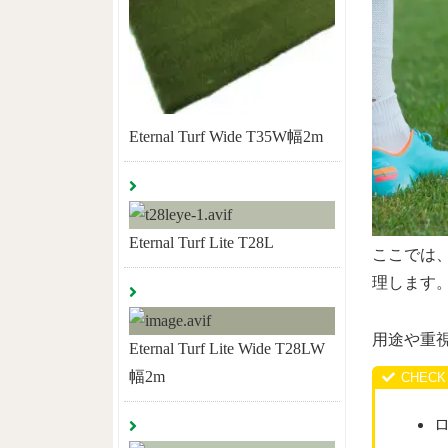
Eternal Turf Wide T35W幅2m
Eternal Turf Lite T28L
ここでは
理します
用途や重
Eternal Turf Lite Wide T28LW
幅2m