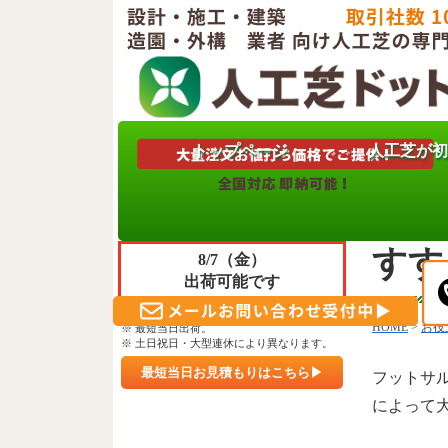
トップページ
人工芝が初
只今
フッ
ご注文＆ご決済 頂きますと
すす
8/7（金）
出荷可能です
※ 午前10時30分までのご入金確認。
HOME
>
お役
※ 最短当日出荷。
※ 土日祝日・大型連休により異なります。
最短当日お見積もりはこちら▶
フットサ
によって