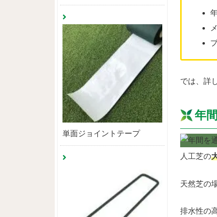
では、詳
年
単面ジョイントテープ
人工芝の
天然芝の
排水性の