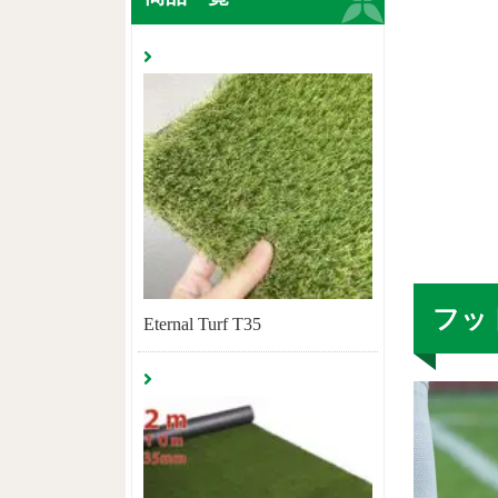
フッ
Eternal Turf T35