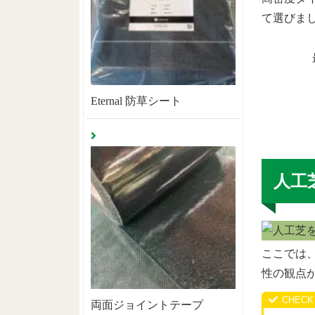
て選びま
Eternal 防草シート
人工
ここでは
性の観点
両面ジョイントテープ