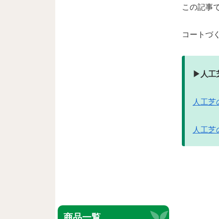
この記事
コートづ
▶︎人工
人工芝
人工芝
商品一覧