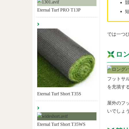
Eternal Turf PRO T13P
では一つ
ロ
フットサ
を充填す
Eternal Turf Short T35S
屋外のフ
いでしょ
Eternal Turf Short T35WS