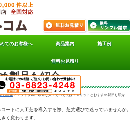
めてのお客様へ
商品案内
施工例
トサルに最適な人工芝の芝
無料お見積り
め製品も紹介
立ち情報
>
フットサルに最適な人工芝の芝丈は？メリットとおすすめ製品も紹介
ルコートに人工芝を導入する際、芝丈選びで迷っていませんか
大きく変わります。