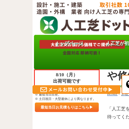
トップページ
人工芝が初
只今
人工
ご注文＆ご決済 頂きますと
や修
8/10（月）
出荷可能です
※ 午前10時30分までのご入金確認。
HOME
>
お役
※ 最短当日出荷。
※ 土日祝日・大型連休により異なります。
最短当日お見積もりはこちら▶
「人工芝
待ってく