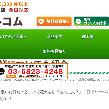
めてのお客様へ
商品案内
施工例
芝の上で花火やバーベキュ
無料お見積り
繕についても紹介
立ち情報
>
人工芝の上で花火やバーベキューをしてもいい？対策や修繕についても
を敷いた庭だけど、上で花火をしても大丈夫？」「庭でバーベ
ださい！