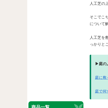
人工芝の
そこでこ
について
人工芝を
っかりと
▶︎庭
庭に敷
庭で何
商品一覧