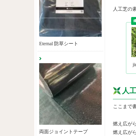
人工芝の
Eternal 防草シート
j
人
ここまで
燃え広が
両面ジョイントテープ
燃え広が