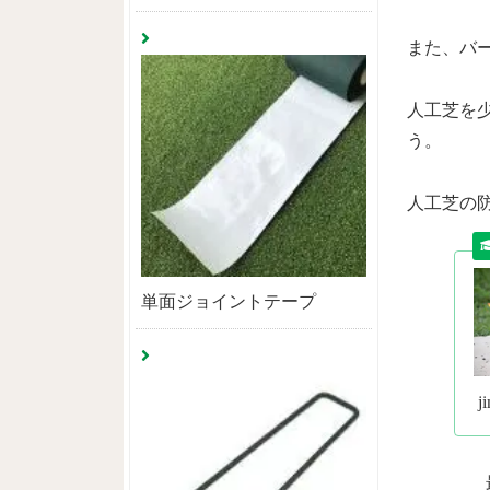
また、バ
人工芝を
う。
人工芝の
単面ジョイントテープ
j