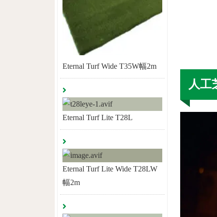
Eternal Turf Wide T35W幅2m
人工
Eternal Turf Lite T28L
Eternal Turf Lite Wide T28LW
幅2m