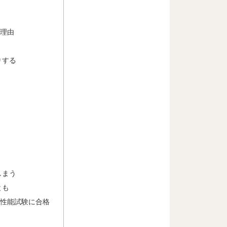
い理由
りする
？
しまう
とも
は防炎性能試験に合格