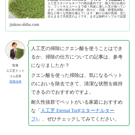
人工芝エターナルターフの商品案内です。個人宅のお庭か
ら、フットサルコートまで様々用途に適した芝が揃ってい
ます。10年の耐久性や防炎・防カビ・消臭・静電気抑制機
能など様々な性能を備えています。触り心地や質感、見た
目もまるで天然芝のようです。まずは無料サンプルで品質
をご確認ください。
jinkou-shiba.com
人工芝の掃除にクエン酸を使うことはでき
るか、掃除の仕方についての記事は、参考
になりましたか？
監修
人工芝ドット
クエン酸を使った掃除は、気になるペット
コム店長
髙尾佳伸
のにおいを除去できて、清潔な状態を維持
できるのでおすすめですよ。
耐久性抜群でペットがいる家庭におすすめ
な「
人工芝 Eternal Turf(エターナルター
フ)
」、ぜひチェックしてみてください。