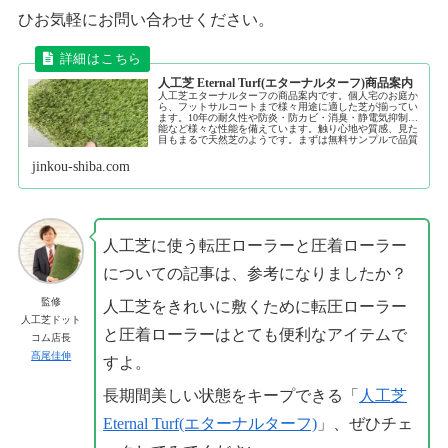
ひお気軽にお問い合わせください。
人工芝 Eternal Turf(エターナルターフ)商品案内
人工芝エターナルターフの商品案内です。個人宅のお庭か
ら、フットサルコートまで様々用途に適した芝が揃ってい
ます。10年の耐久性や防炎・防カビ・消臭・静電気抑制機
能など様々な性能を備えています。触り心地や質感、見た
目もまるで天然芝のようです。まずは無料サンプルで品質
をご確認ください。
jinkou-shiba.com
人工芝に使う転圧ローラーと圧着ローラー
についての記事は、参考になりましたか？
監修
人工芝をきれいに敷くために転圧ローラー
人工芝ドット
と圧着ローラーはとても便利なアイテムで
コム店長
髙尾佳伸
すよ。
長期間美しい状態をキープできる「
人工芝
Eternal Turf(エターナルターフ)
」、ぜひチェ