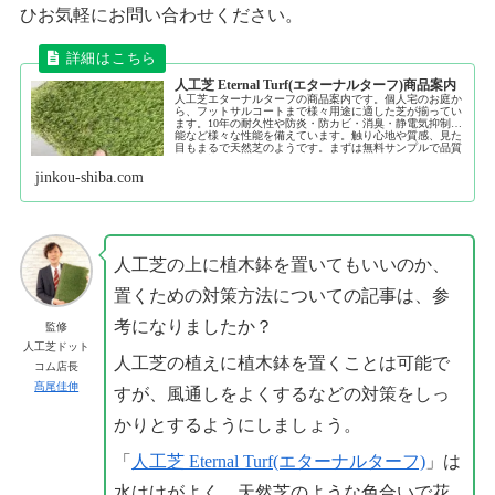
ひお気軽にお問い合わせください。
人工芝 Eternal Turf(エターナルターフ)商品案内
人工芝エターナルターフの商品案内です。個人宅のお庭か
ら、フットサルコートまで様々用途に適した芝が揃ってい
ます。10年の耐久性や防炎・防カビ・消臭・静電気抑制機
能など様々な性能を備えています。触り心地や質感、見た
目もまるで天然芝のようです。まずは無料サンプルで品質
をご確認ください。
jinkou-shiba.com
人工芝の上に植木鉢を置いてもいいのか、
置くための対策方法についての記事は、参
考になりましたか？
監修
人工芝ドット
人工芝の植えに植木鉢を置くことは可能で
コム店長
髙尾佳伸
すが、風通しをよくするなどの対策をしっ
かりとするようにしましょう。
「
人工芝 Eternal Turf(エターナルターフ)
」は
水はけがよく、天然芝のような色合いで花