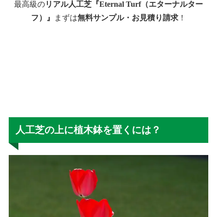
最高級の
リアル人工芝『Eternal Turf（エターナルター
フ）』
まずは
無料サンプル・お見積り請求
！
人工芝の上に植木鉢を置くには？