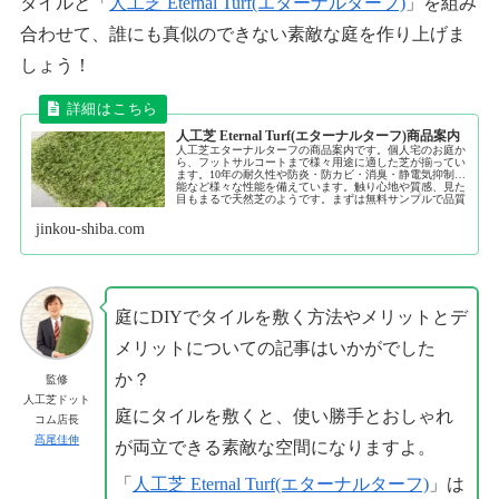
タイルと「
人工芝 Eternal Turf(エターナルターフ)
」を組み
合わせて、誰にも真似のできない素敵な庭を作り上げま
しょう！
人工芝 Eternal Turf(エターナルターフ)商品案内
人工芝エターナルターフの商品案内です。個人宅のお庭か
ら、フットサルコートまで様々用途に適した芝が揃ってい
ます。10年の耐久性や防炎・防カビ・消臭・静電気抑制機
能など様々な性能を備えています。触り心地や質感、見た
目もまるで天然芝のようです。まずは無料サンプルで品質
をご確認ください。
jinkou-shiba.com
庭にDIYでタイルを敷く方法やメリットとデ
メリットについての記事はいかがでした
か？
監修
人工芝ドット
庭にタイルを敷くと、使い勝手とおしゃれ
コム店長
髙尾佳伸
が両立できる素敵な空間になりますよ。
「
人工芝 Eternal Turf(エターナルターフ)
」は