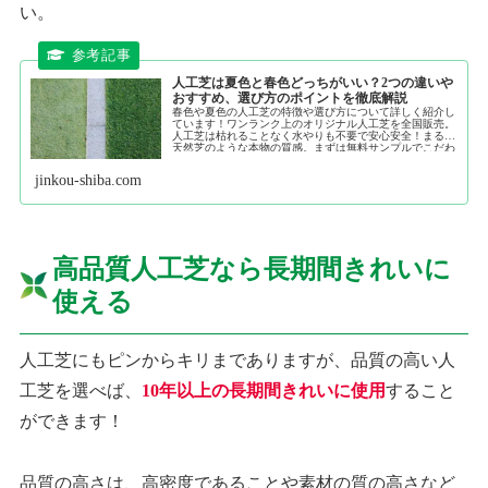
い。
人工芝は夏色と春色どっちがいい？2つの違いや
おすすめ、選び方のポイントを徹底解説
春色や夏色の人工芝の特徴や選び方について詳しく紹介し
ています！ワンランク上のオリジナル人工芝を全国販売。
人工芝は枯れることなく水やりも不要で安心安全！まるで
天然芝のような本物の質感。まずは無料サンプルでこだわ
りの品質をご確認下さい。
jinkou-shiba.com
高品質人工芝なら長期間きれいに
使える
人工芝にもピンからキリまでありますが、品質の高い人
工芝を選べば、
10年以上の長期間きれいに使用
すること
ができます！
品質の高さは、高密度であることや素材の質の高さなど