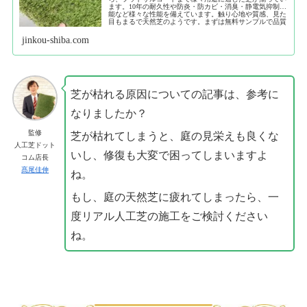
ます。10年の耐久性や防炎・防カビ・消臭・静電気抑制機
能など様々な性能を備えています。触り心地や質感、見た
目もまるで天然芝のようです。まずは無料サンプルで品質
をご確認ください。
jinkou-shiba.com
芝が枯れる原因についての記事は、参考に
なりましたか？
監修
芝が枯れてしまうと、庭の見栄えも良くな
人工芝ドット
いし、修復も大変で困ってしまいますよ
コム店長
髙尾佳伸
ね。
もし、庭の天然芝に疲れてしまったら、一
度リアル人工芝の施工をご検討ください
ね。