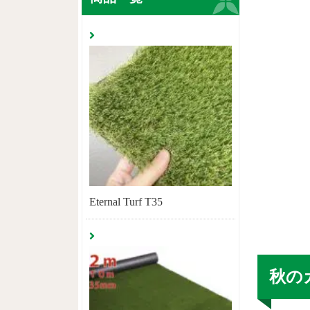
Eternal Turf T35
秋の