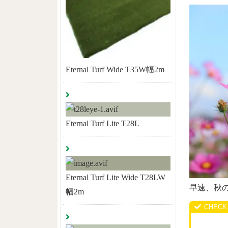
Eternal Turf Wide T35W幅2m
Eternal Turf Lite T28L
Eternal Turf Lite Wide T28LW
早速、秋
幅2m