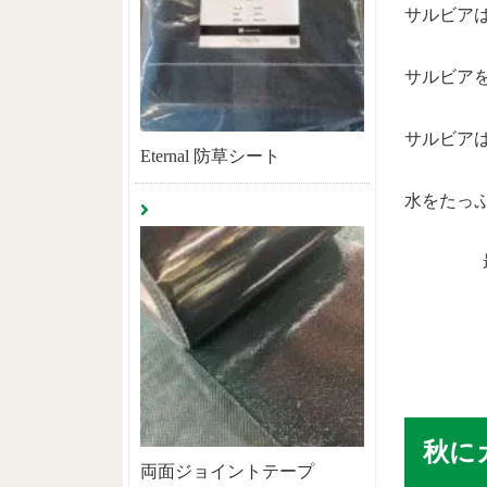
サルビア
サルビア
サルビア
Eternal 防草シート
水をたっ
秋に
両面ジョイントテープ