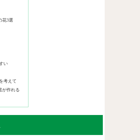
の花3選
すい
を考えて
庭が作れる
選