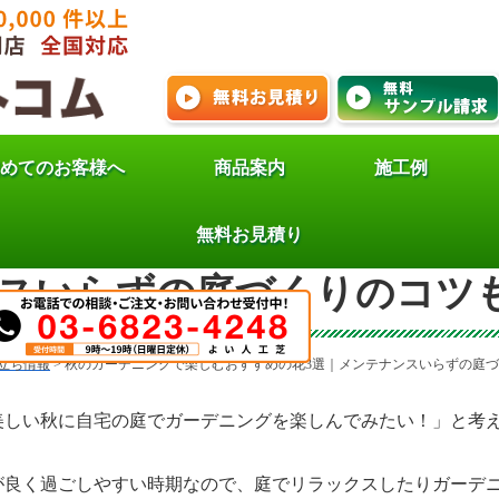
めてのお客様へ
商品案内
施工例
ガーデニングで楽しむおす
無料お見積り
スいらずの庭づくりのコツ
立ち情報
>
秋のガーデニングで楽しむおすすめの花3選｜メンテナンスいらずの庭
美しい秋に自宅の庭でガーデニングを楽しんでみたい！」と考
が良く過ごしやすい時期なので、庭でリラックスしたりガーデ