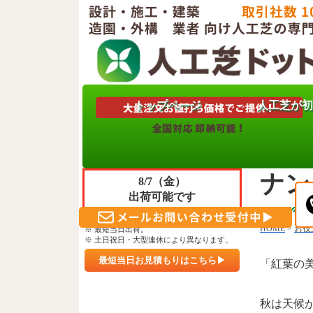
トップページ
人工芝が初
只今
秋の
ご注文＆ご決済 頂きますと
ナン
8/7（金）
出荷可能です
※ 午前10時30分までのご入金確認。
HOME
>
お役
※ 最短当日出荷。
※ 土日祝日・大型連休により異なります。
最短当日お見積もりはこちら▶
「紅葉の
秋は天候