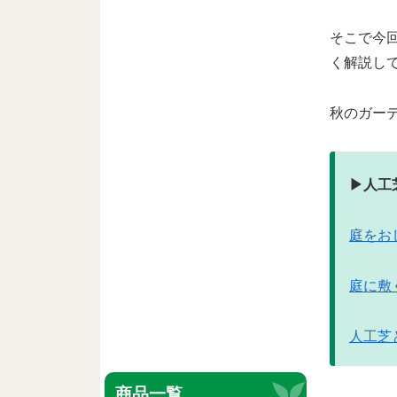
そこで今
く解説し
秋のガー
▶︎人
庭をお
庭に敷
人工芝
商品一覧