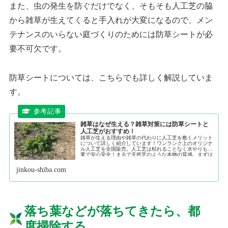
また、虫の発生を防ぐだけでなく、そもそも人工芝の脇
から雑草が生えてくると手入れが大変になるので、メン
テナンスのいらない庭づくりのためには防草シートが必
要不可欠です。
防草シートについては、こちらでも詳しく解説していま
す。
雑草はなぜ生える？雑草対策には防草シートと
人工芝がおすすめ！
雑草が生える理由や雑草の代わりに人工芝を敷くメリット
について詳しく紹介しています！ワンランク上のオリジナ
ル人工芝を全国販売。人工芝は枯れることなく水やりも不
要で安心安全！まるで天然芝のような本物の質感。まずは
無料サンプルでこだわりの品質をご確認下さい。
jinkou-shiba.com
落ち葉などが落ちてきたら、都
度掃除する