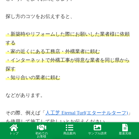
探し方のコツをお伝えすると、
・新築時やリフォームした際にお願いした業者様に依頼
する
・家の近くにある工務店・外構業者に頼む
・インターネットで外構工事が得意な業者を同じ県から
探す
・知り合いの業者に頼む
などがあります。
その際、例えば「
人工芝 Eternal Turf(エターナルターフ)
」
を使用して施工して欲しいとお伝えください。
トップ
初めての
商品案内
サンプル請求
最速見積
お客様
その後、業者様から人工芝ドットコムにご連絡いただく