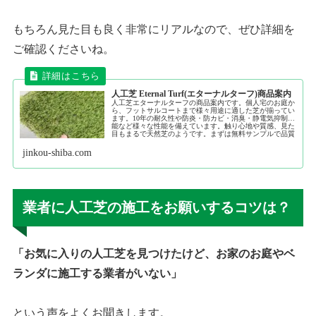
もちろん見た目も良く非常にリアルなので、ぜひ詳細を
ご確認くださいね。
人工芝 Eternal Turf(エターナルターフ)商品案内
人工芝エターナルターフの商品案内です。個人宅のお庭か
ら、フットサルコートまで様々用途に適した芝が揃ってい
ます。10年の耐久性や防炎・防カビ・消臭・静電気抑制機
能など様々な性能を備えています。触り心地や質感、見た
目もまるで天然芝のようです。まずは無料サンプルで品質
をご確認ください。
jinkou-shiba.com
業者に人工芝の施工をお願いするコツは？
「お気に入りの人工芝を見つけたけど、お家のお庭やベ
ランダに施工する業者がいない」
という声をよくお聞きします。