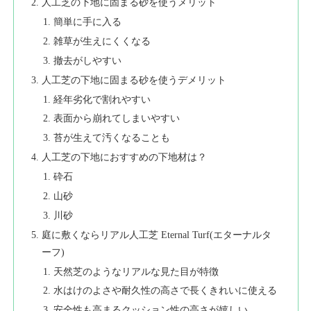
人工芝の下地に固まる砂を使うメリット
簡単に手に入る
雑草が生えにくくなる
撤去がしやすい
人工芝の下地に固まる砂を使うデメリット
経年劣化で割れやすい
表面から崩れてしまいやすい
苔が生えて汚くなることも
人工芝の下地におすすめの下地材は？
砕石
山砂
川砂
庭に敷くならリアル人工芝 Eternal Turf(エターナルタ
ーフ)
天然芝のようなリアルな見た目が特徴
水はけのよさや耐久性の高さで長くきれいに使える
安全性も高まるクッション性の高さが嬉しい